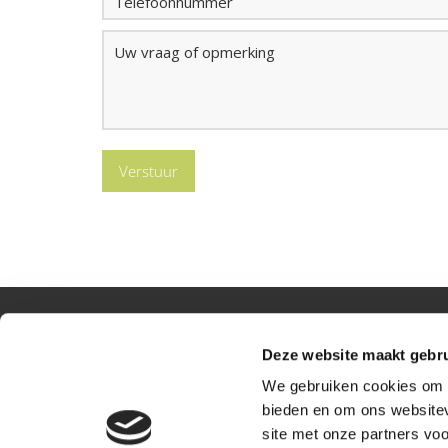
Contactgegevens
Prakt
Deze website maakt gebru
We gebruiken cookies om c
Hoog Heukelom 1 A
bieden en om ons websitev
5059AD Heukelom NB
site met onze partners vo
T
013-4675021