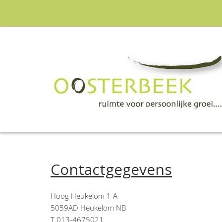
Contactgegevens
Hoog Heukelom 1 A
5059AD Heukelom NB
T
013-4675021