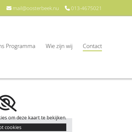
mail@oosterbeek.nu
013-4675021


ns Programma
Wie zijn wij
Contact
es om deze kaart te bekijken.
pt cookies